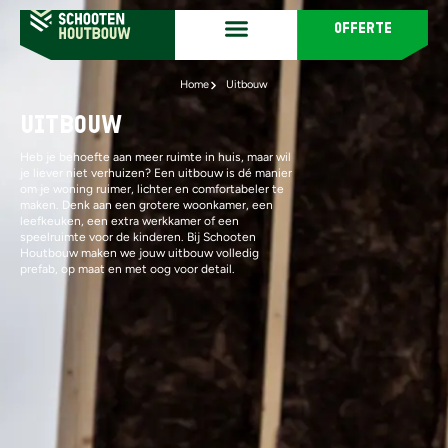
offerte
Home
Uitbouw
Uitbouw
Heb je behoefte aan meer ruimte in huis, maar wil
je liever niet verhuizen? Een uitbouw is dé manier
om je woning ruimer, lichter en comfortabeler te
maken. Denk aan een grotere woonkamer, een
leefkeuken, een extra werkkamer of een
speelruimte voor de kinderen. Bij Schooten
Houtbouw maken we jouw uitbouw volledig
prefab, op maat en met oog voor detail.