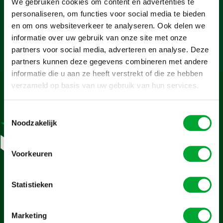
We gebruiken cookies om content en advertenties te
We bouwen de uitbouw prefab in onze eigen werkplaats.
personaliseren, om functies voor social media te bieden
Daardoor verkorten we de bouwtijd op locatie en beperken we de
en om ons websiteverkeer te analyseren. Ook delen we
overlast. Alles wordt vooraf op maat gemaakt en daarna snel
informatie over uw gebruik van onze site met onze
geplaatst. Of je nu een moderne uitbreiding wilt of een naadloze
aansluiting op je bestaande woning: we zorgen dat het geheel
partners voor social media, adverteren en analyse. Deze
klopt, van binnen én van buiten.
partners kunnen deze gegevens combineren met andere
informatie die u aan ze heeft verstrekt of die ze hebben
verzameld op basis van uw gebruik van hun services.
Toestemmingsselectie
Noodzakelijk
Waarom kiezen
voor een
Voorkeuren
uitbouw?
Een uitbouw is veel meer dan
Statistieken
een paar vierkante meter
extra. Het is een investering in
woongenot en woningwaarde.
Marketing
Bij Schooten Houtbouw