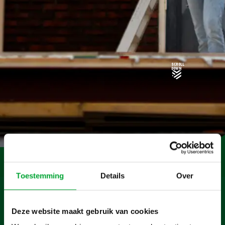
scroll
down
Toestemming
Details
Over
Maatwerk uitbouw met
minimale overlast
Deze website maakt gebruik van cookies