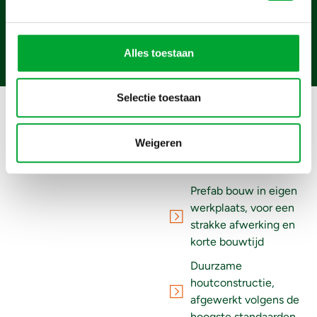
combineren we kwaliteit,
Lees meer over
ons
snelheid en vakmanschap. Wat
je van ons kunt verwachten:
Alles toestaan
Selectie toestaan
Een ontwerp op maat,
afgestemd op jouw
Weigeren
woning en
woonwensen
Prefab bouw in eigen
werkplaats, voor een
strakke afwerking en
korte bouwtijd
Duurzame
houtconstructie,
afgewerkt volgens de
hoogste standaarden