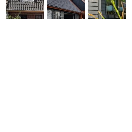
Veelgestelde vragen over
dakopbouw
Heb ik een vergunning nodig voor een uitbouw?
In veel gevallen kan een uitbouw vergunningsvrij
worden geplaatst, maar dit hangt af van de
afmetingen en ligging. We zoeken het graag voor je
uit.
Hoe lang duurt het bouwen van een uitbouw?