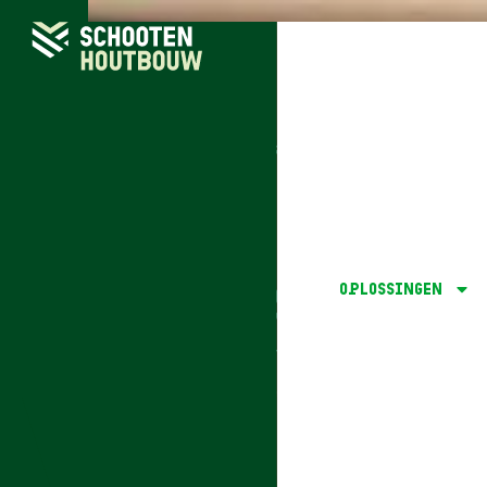
Home
Oplossingen
onze maatw
Oplossinge
Oplossingen
Maatwerk in hout, gebouwd op ver
wilt in je bestaande woning of ee
bouwen het.