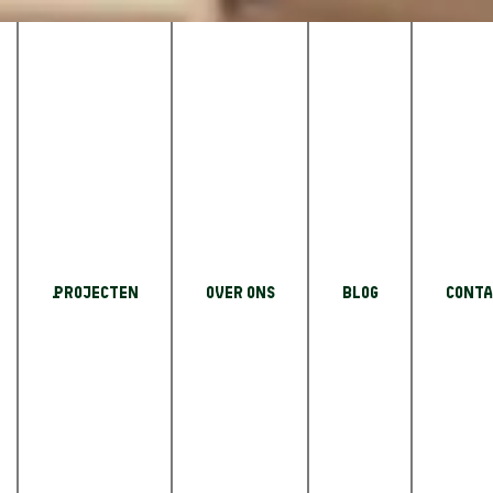
erk
n
Projecten
Over Ons
Blog
Conta
trouwen Of je nu meer ruimte
n compleet bijgebouw zoekt: wij