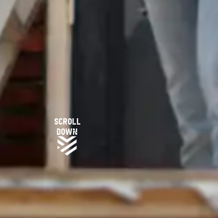
scroll
down