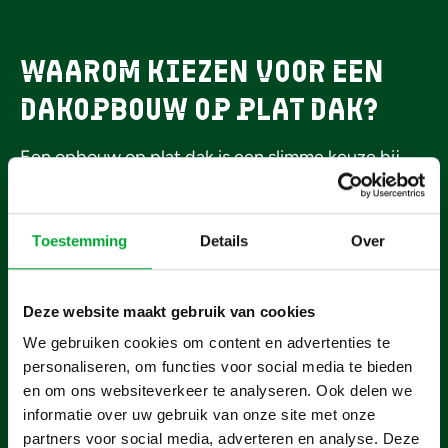
Waarom kiezen voor een
dakopbouw op plat dak?
Een opbouw op plat dak is een slimme keuze bij
gezinsuitbreiding of de behoefte aan een extra
thuiswerkplek. In plaats van verhuizen verhoog je
je platte dak en creëer je een volwaardige extra
Toestemming
Details
Over
verdieping. Je bespaart op hoge verhuis, en
aankoopkosten en profiteert direct van extra
Deze website maakt gebruik van cookies
ruimte, meer comfort en een goed geïsoleerde
We gebruiken cookies om content en advertenties te
woning.
personaliseren, om functies voor social media te bieden
Snelle montage met minimale overlast
en om ons websiteverkeer te analyseren. Ook delen we
informatie over uw gebruik van onze site met onze
Op maat ontworpen, passend bij jouw woning
partners voor social media, adverteren en analyse. Deze
Inclusief vergunningsservice als je dat wilt