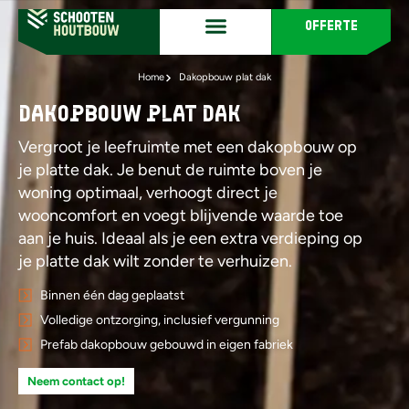
offerte
Home
Dakopbouw plat dak
Dakopbouw plat dak
Vergroot je leefruimte met een dakopbouw op
je platte dak. Je benut de ruimte boven je
woning optimaal, verhoogt direct je
wooncomfort en voegt blijvende waarde toe
aan je huis. Ideaal als je een extra verdieping op
je platte dak wilt zonder te verhuizen.
Binnen één dag geplaatst
Volledige ontzorging, inclusief vergunning
Prefab dakopbouw gebouwd in eigen fabriek
Neem contact op!