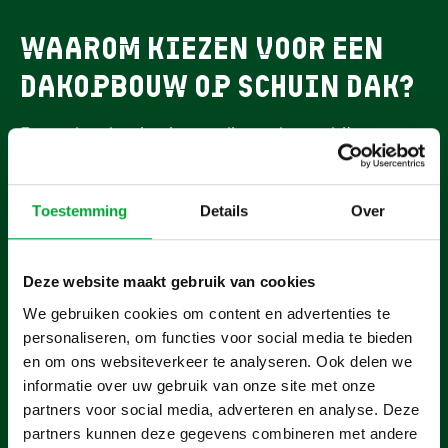
Waarom kiezen voor een
dakopbouw op schuin dak?
Een nokverhoging is een slimme keuze bij
gezinsuitbreiding of de behoefte aan een extra
thuiswerkplek. In plaats van verhuizen verhoog je
Toestemming
Details
Over
je zadeldak en creëer je een volwaardige extra
verdieping. Je bespaart op hoge verhuis, en
aankoopkosten en profiteert direct van extra
Deze website maakt gebruik van cookies
ruimte, meer comfort en een goed geïsoleerde
We gebruiken cookies om content en advertenties te
woning.
personaliseren, om functies voor social media te bieden
en om ons websiteverkeer te analyseren. Ook delen we
Snelle montage met minimale overlast
informatie over uw gebruik van onze site met onze
Op maat ontworpen, passend bij jouw woning
partners voor social media, adverteren en analyse. Deze
Inclusief vergunningsservice als je dat wilt
partners kunnen deze gegevens combineren met andere