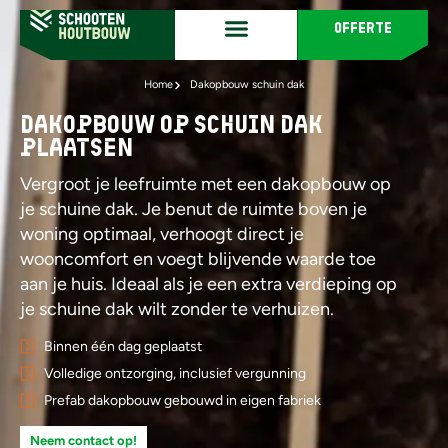
offerte
Home
Dakopbouw schuin dak
Dakopbouw op schuin dak
plaatsen
Vergroot je leefruimte met een dakopbouw op
je schuine dak. Je benut de ruimte boven je
woning optimaal, verhoogt direct je
wooncomfort en voegt blijvende waarde toe
aan je huis. Ideaal als je een extra verdieping op
je schuine dak wilt zonder te verhuizen.
Binnen één dag geplaatst
Volledige ontzorging, inclusief vergunning
Prefab dakopbouw gebouwd in eigen fabriek
Neem contact op!