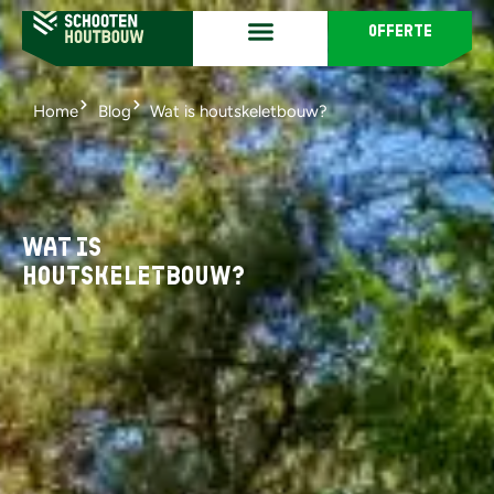
offerte
Home
Blog
Wat is houtskeletbouw?
Wat is
houtskeletbouw?