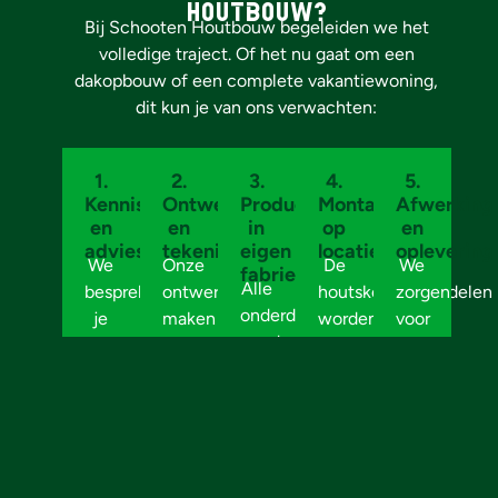
houtbouw?
Bij Schooten Houtbouw begeleiden we het
volledige traject. Of het nu gaat om een
dakopbouw of een complete vakantiewoning,
dit kun je van ons verwachten:
1.
2.
3.
4.
5.
Kennismaking
Ontwerp
Productie
Montage
Afwerking
en
en
in
op
en
advies
tekeningen
eigen
locatie
oplevering
We
Onze
De
We
fabriek
Alle
bespreken
ontwerpers
houtskeletonderdelen
zorgen
onderdelen
je
maken
worden
voor
worden
wensen
een
snel
een
met
en
voorstel
en
nette
zorg
bekijken
in
nauwkeurig
afwerking,
voorbereid
wat
3D,
geplaatst.
passend
in
technisch
zodat
Vaak
bij
onze
en
je
al
jouw