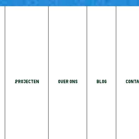
w en waarom kiezen mensen hiervoor?
ten
Projecten
Over Ons
Blog
Conta
 waarom
 hiervoor?