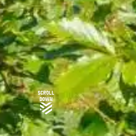
scroll
down