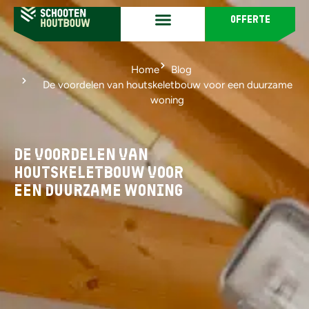
offerte
Home
Blog
De voordelen van houtskeletbouw voor een duurzame
woning
De voordelen van
houtskeletbouw voor
een duurzame woning