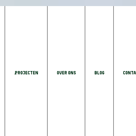
uw wat zijn de regels in 2025
or een
Projecten
Over Ons
Blog
Conta
 zijn de